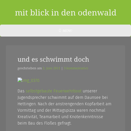
Skip
to
mit blick in den odenwald
content
ein
HEADER
MENU
MENU
blog
aus
und es schwimmt doch
dem
odenwald
geschrieben am
2. juni 2011
|
3 kommentar(e)
|
zwischendurch
Das
selbstgebaute Feuerwehrboot
unserer
Jugendsprecher schwimmt auf dem Daunsee bei
und
Hettingen. Nach der anstrengenden Kopfarbeit am
nebenher…
Vormittag und der Mittagspizza waren nochmal
Kreativität, Teamarbeit und Knotenkenntnisse
beim Bau des Floßes gefragt.