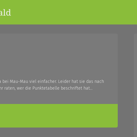
ald
 bei Mau-Mau viel einfacher. Leider hat sie das nach
Ihr raten, wer die Punktetabelle beschriftet hat…