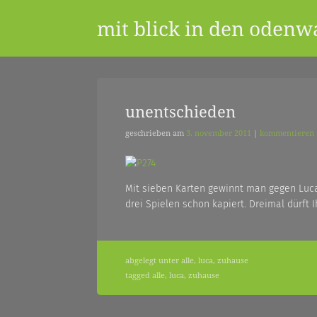
Skip
mit blick in den odenw
to
content
ein
unentschieden
geschrieben am
3. november 2011
|
kommentieren
blog
Mit sieben Karten gewinnt man gegen Luca
aus
drei Spielen schon kapiert. Dreimal dürft 
dem
abgelegt unter
alle
,
luca
,
zuhause
tagged
alle
,
luca
,
zuhause
odenwald