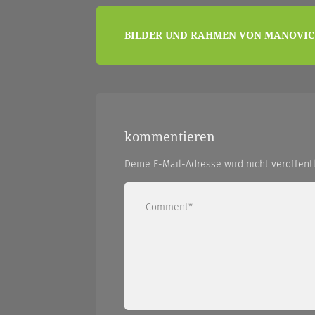
beitragsnavigation
BILDER UND RAHMEN VON MANOVIC
|
zwischendurch
kommentieren
und
Deine E-Mail-Adresse wird nicht veröffentl
nebenher…