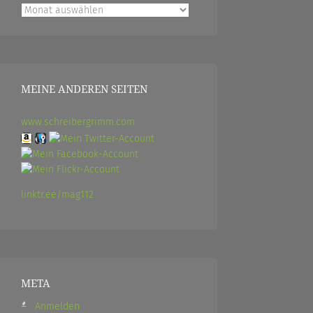
Archiv
MEINE ANDEREN SEITEN
www.schreibergrimm.com
linktr.ee/mag112
META
Anmelden