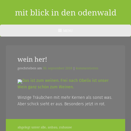
Skip
to
mit blick in den odenwald
content
ein
HEADER
MENU
MENU
blog
aus
wein her!
dem
odenwald
geschrieben am
30. september 2018
|
kommentieren
|
Das ist zum weinen. Frei nach Obelix ist unser
Wein ganz schön zum Weinen.
zwischendurch
Winzige Träubchen mit mehr Kernen als sonst was.
und
Aber schick sieht er aus. Besonders jetzt in rot.
nebenher…
abgelegt unter
alle
,
anbau
,
zuhause