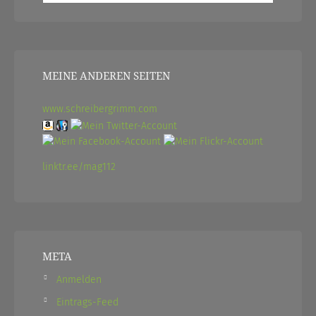
MEINE ANDEREN SEITEN
www.schreibergrimm.com
linktr.ee/mag112
META
Anmelden
Eintrags-Feed