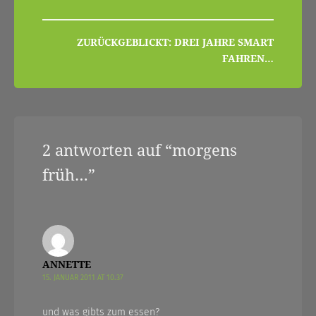
beitragsnavigation
ZURÜCKGEBLICKT: DREI JAHRE SMART
FAHREN…
2 antworten auf “
morgens
früh…
”
ANNETTE
15. JANUAR 2011 AT 10.37
und was gibts zum essen?