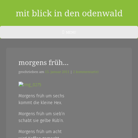
Skip
to
mit blick in den odenwald
content
ein
HEADER
MENU
MENU
blog
aus
morgens früh…
dem
odenwald
geschrieben am
15. januar 2011
|
2 kommentar(e)
|
zwischendurch
Morgens früh um sechs
kommt die kleine Hex.
und
Morgens früh um sieb’n
nebenher…
schabt sie gelbe Rüb’n.
Morgens früh um acht