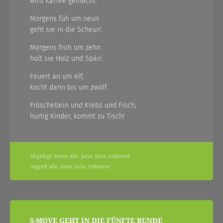
wird Kaffee gemacht.
Morgens füh um neun
geht sie in die Scheun‘.
Morgens früh um zehn
holt sie Holz und Spän‘.
Feuert an um elf,
kocht dann bis um zwölf.
Fröschebein und Krebs und Fisch,
hurtig Kinder, kommt zu Tisch!
abgelegt unter
alle
,
jana
,
luca
,
zuhause
tagged
alle
,
jana
,
luca
,
zuhause
S-MOVE GEHT IN DIE FÜNFTE RUNDE