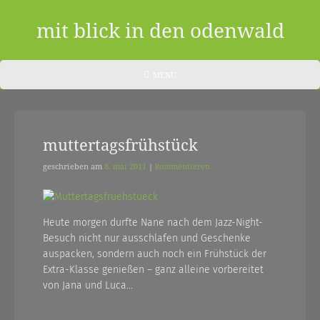
Skip
to
mit blick in den odenwald
content
ein
HEADER
MENU
MENU
blog
aus
muttertagsfrühstück
dem
odenwald
geschrieben am
8. mai 2011
|
kommentieren
|
zwischendurch
Heute morgen durfte Nane nach dem Jazz-Night-
Besuch nicht nur ausschlafen und Geschenke
und
auspacken, sondern auch noch ein Frühstück der
nebenher…
Extra-Klasse genießen – ganz alleine vorbereitet
von Jana und Luca…