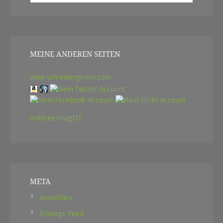
MEINE ANDEREN SEITEN
www.schreibergrimm.com
linktr.ee/mag112
META
Anmelden
Eintrags-Feed